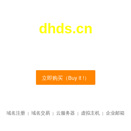
dhds.cn
您所访问的域名正在西部数码（west.cn）出售！
main name is currently for sale on the west.cn, Buy
立即购买（Buy it !）
域名注册
域名交易
云服务器
虚拟主机
企业邮箱
|
|
|
|